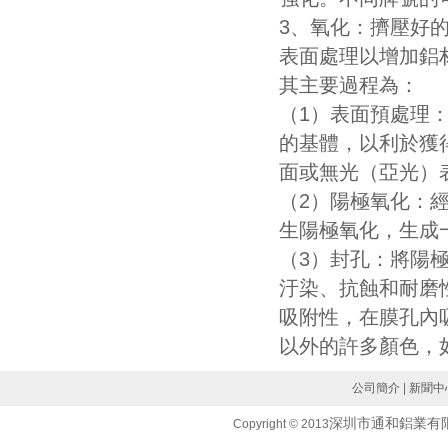
3、氧化：擠壓好
表面處理以增加鋁
其主要過程為：
（1）表面預處理
的基體，以利於獲
面或無光（亞光）
（2）陽極氧化：
生陽極氧化，生成一
（3）封孔：將陽
汙染、抗蝕和耐磨
吸附性，在膜孔內
以外的許多顏色，
公司簡介
|
新聞中
深圳市通和鋁業有
Copyright © 2013