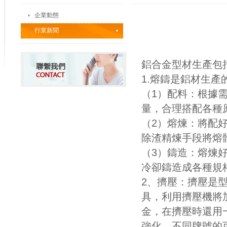
企業動態
行業新聞
鋁合金型材生產包
1.熔鑄是鋁材生
（1）配料：根據
量，合理搭配各種
（2）熔煉：將配
除渣精煉手段將熔
（3）鑄造：熔煉
冷卻鑄造成各種規
2、擠壓：擠壓是
具，利用擠壓機將
金，在擠壓時還用
強化。不同牌號的