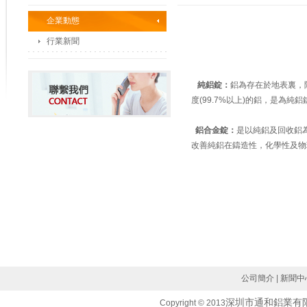
企業動態
行業新聞
純鋁錠：
鋁為存在於地表裏，
度(99.7%以上)的鋁，是為
鋁合金錠：
是以純鋁及回收鋁為原
改善純鋁在鑄造性，化學性及物
公司簡介
|
新聞中
深圳市通和鋁業有
Copyright © 2013