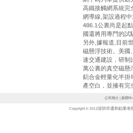
高鐵接觸網系統完全
網導線,架設過程中水
486.1公裏尚是
國還將用專門的試
另外,據報道,目
磁懸浮技術。美國
速交通建設，研制比
萬公裏的真空磁懸
鋁合金輕量化半掛
產空白，並擁有完
公司簡介
|
新聞中
深圳市通和鋁業有
Copyright © 2013