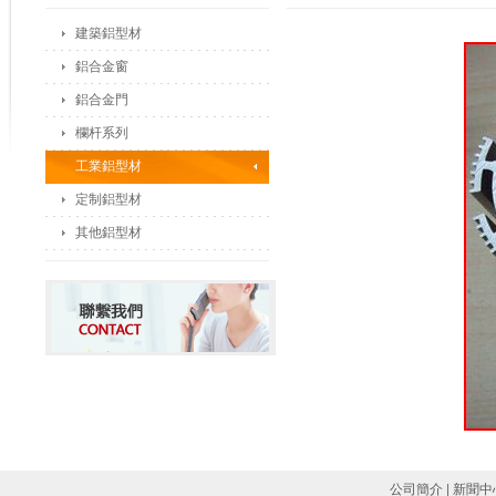
建築鋁型材
鋁合金窗
鋁合金門
欄杆系列
工業鋁型材
定制鋁型材
其他鋁型材
公司簡介
|
新聞中