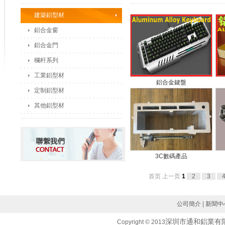
建築鋁型材
鋁合金窗
鋁合金門
欄杆系列
工業鋁型材
鋁合金鍵盤
定制鋁型材
其他鋁型材
3C數碼產品
首页
上一页
1
2
3
公司簡介
|
新聞中
深圳市通和鋁業有
Copyright © 2013