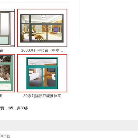
拉窗
2000系列推拉窗（中空…
窗
80系列隔熱節能推拉窗
/页，
1
/5
，共
33
条
8305號