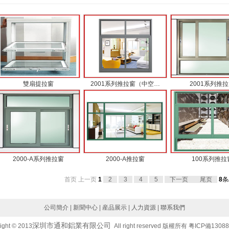
雙扇提拉窗
2001系列推拉窗（中空…
2001系列推
2000-A系列推拉窗
2000-A推拉窗
100系列推拉
首页
上一页
1
2
3
4
5
下一页
尾页
8
条
公司簡介
|
新聞中心
|
産品展示
|
人力資源
|
聯系我們
深圳市通和鋁業有限公司
ight © 2013
All right reserved 版權所有 粤ICP備1308