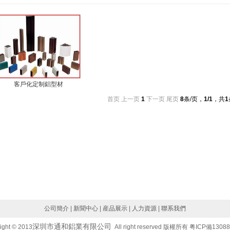
客戶化定制鋁型材
首页
上一页
1
下一页
尾页
8
条/页，
1
/1
，共
1
公司簡介
|
新聞中心
|
産品展示
|
人力資源
|
聯系我們
深圳市通和鋁業有限公司
ight © 2013
All right reserved 版權所有 粤ICP備1308